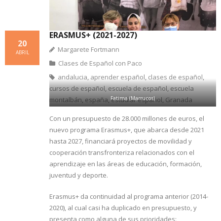
ERASMUS+ (2021-2027)
20
Margarete Fortmann
ABRIL
Clases de Español con Paco
andalucia
,
aprender español
,
clases de español
,
cursos de español
,
escuela de español
,
escuela
Fatima (Marrucos)
montalbán
,
españa
,
estudiar español
,
Granada
Entrega de certificados de fin de curso:
Con un presupuesto de 28.000 millones de euros, el
Al término del curso de español, los alumnos reciben
nuevo programa Erasmus+, que abarca desde 2021
un certificado de asistencia y un certificado de
hasta 2027, financiará proyectos de movilidad y
aprovechamiento en el caso de los estudiantes de
cooperación transfronteriza relacionados con el
larga duración con un visado de estudios. El certificado
aprendizaje en las áreas de educación, formación,
de aprovechamiento se emite después de haber
juventud y deporte.
aprobado el examen final correspondiente. Los
Erasmus+ da continuidad al programa anterior (2014-
certificados están incluidos en el precio del curso.
2020), al cual casi ha duplicado en presupuesto, y
presenta como alguna de sus prioridades: