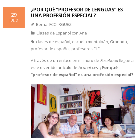
¿POR QUÉ “PROFESOR DE LENGUAS” ES
29
UNA PROFESIÓN ESPECIAL?
JULIO
Berna. FCO. RGUEZ.
Clases de Español con Ana
clases de español
,
escuela montalbán
,
Granada
,
profesor de español
,
profesores ELE
A través de un enlace en mi muro de
Facebook
llegué a
este divertido artículo de
tlcdenia.es
:
¿Por qué
“profesor de español” es una profesión especial?