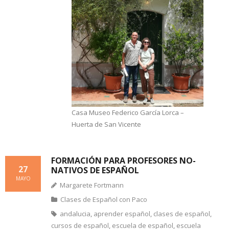
Casa Museo Federico García Lorca –
Huerta de San Vicente
FORMACIÓN PARA PROFESORES NO-
27
NATIVOS DE ESPAÑOL
MAYO
Margarete Fortmann
Clases de Español con Paco
andalucia
,
aprender español
,
clases de español
,
cursos de español
,
escuela de español
,
escuela