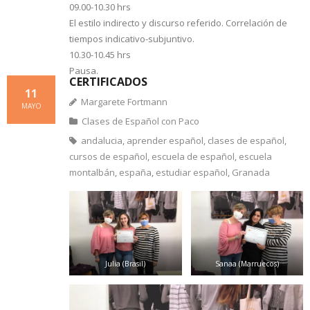
09.00-10.30 hrs
El estilo indirecto y discurso referido. Correlación de
tiempos indicativo-subjuntivo.
10.30-10.45 hrs
Pausa.
CERTIFICADOS
10.45-12.15 hrs
11
Margarete Fortmann
Presentación del libro “Objetivo: subjuntivo”: ideas
MAYO
para la clase de ELE.
Clases de Español con Paco
12.15-12.30 hrs
andalucia
,
aprender español
,
clases de español
,
Pausa.
cursos de español
,
escuela de español
,
escuela
12.30-14.00 hrs
montalbán
,
españa
,
estudiar español
,
Granada
Juegos de aula. Propuestas de actividades para la
clase de ELE.
14.00-14.15 hrs
Evaluación del curso y de la estancia en Granada.
Julia (Brasil)
Sanaa (Marruecos)