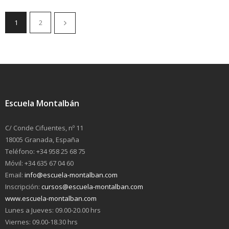
1
2
Escuela Montalbán
C/ Conde Cifuentes, nº 11
18005 Granada, España
Teléfono: +34 958 25 68 75
Móvil: +34 635 67 04 60
Email:
info@escuela-montalban.com
Inscripción:
cursos@escuela-montalban.com
www.escuela-montalban.com
Lunes a Jueves: 09.00-20.00 hrs
Viernes: 09.00-18.30 hrs