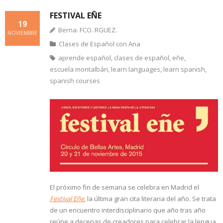
FESTIVAL EÑE
19
Berna. FCO. RGUEZ.
NOVIEMBRE
Clases de Español con Ana
aprende español
,
clases de español
,
eñe
,
escuela montalbán
,
learn languages
,
learn spanish
,
spanish courses
El próximo fin de semana se celebra en Madrid el
Festival Eñe
, la última gran cita literaria del año. Se trata
de un encuentro interdisciplinario que año tras año
reúne a decenas de creadores para celebrar la lengua