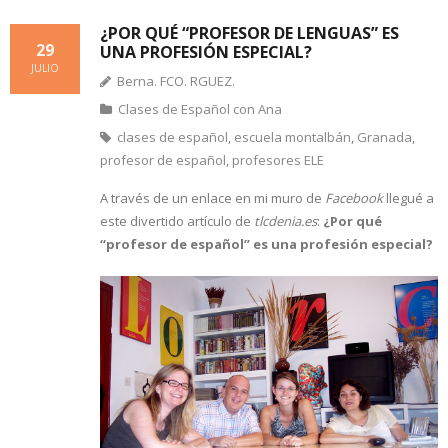
¿POR QUÉ “PROFESOR DE LENGUAS” ES
29
UNA PROFESIÓN ESPECIAL?
JULIO
Berna. FCO. RGUEZ.
Clases de Español con Ana
clases de español
,
escuela montalbán
,
Granada
,
profesor de español
,
profesores ELE
A través de un enlace en mi muro de
Facebook
llegué a
este divertido artículo de
tlcdenia.es
:
¿Por qué
“profesor de español” es una profesión especial?