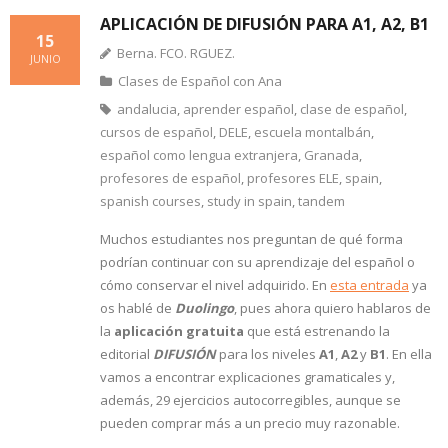
APLICACIÓN DE DIFUSIÓN PARA A1, A2, B1
15
Berna. FCO. RGUEZ.
JUNIO
Clases de Español con Ana
andalucia
,
aprender español
,
clase de español
,
cursos de español
,
DELE
,
escuela montalbán
,
español como lengua extranjera
,
Granada
,
profesores de español
,
profesores ELE
,
spain
,
spanish courses
,
study in spain
,
tandem
Muchos estudiantes nos preguntan de qué forma
podrían continuar con su aprendizaje del español o
cómo conservar el nivel adquirido. En
esta entrada
ya
os hablé de
Duolingo
, pues ahora quiero hablaros de
la
aplicación gratuita
que está estrenando la
editorial
DIFUSIÓN
para los niveles
A1
,
A2
y
B1
. En ella
vamos a encontrar explicaciones gramaticales y,
además, 29 ejercicios autocorregibles, aunque se
pueden comprar más a un precio muy razonable.