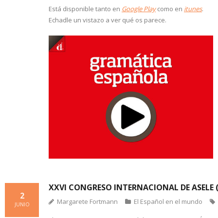
Está disponible tanto en
Google Play
como en
itunes
.
Echadle un vistazo a ver qué os parece.
XXVI CONGRESO INTERNACIONAL DE ASELE (G
2
Margarete Fortmann
El Español en el mundo
JUNIO