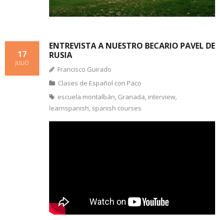
ENTREVISTA A NUESTRO BECARIO PAVEL DE
17
RUSIA
JULIO
Francisco Guirado
Clases de Español con Paco
escuela montalbán
,
Granada
,
interview
,
learnspanish
,
spanish courses