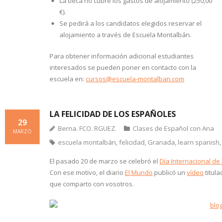
La beca no cubre los gastos de alojamiento (250,00
€).
Se pedirá a los candidatos elegidos reservar el
alojamiento a través de Escuela Montalbán.
Para obtener información adicional estudiantes
interesados se pueden poner en contacto con la
escuela en:
cursos@escuela-montalban.com
LA FELICIDAD DE LOS ESPAÑOLES
29
Berna. FCO. RGUEZ.
Clases de Español con Ana
MARZO
escuela montalbán
,
felicidad
,
Granada
,
learn spanish
El pasado 20 de marzo se celebró el
Día Internacional de 
Con ese motivo, el diario
El Mundo
publicó un
vídeo
titula
que comparto con vosotros.