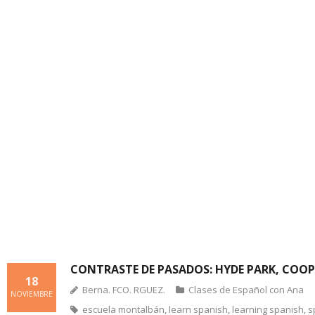
CONTRASTE DE PASADOS: HYDE PARK, COOP
18
Berna. FCO. RGUEZ.
Clases de Español con Ana
NOVIEMBRE
escuela montalbán
,
learn spanish
,
learning spanish
,
s