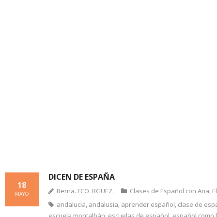
DICEN DE ESPAÑA
18
Berna. FCO. RGUEZ.
Clases de Español con Ana
,
E
MAYO
andalucia
,
andalusia
,
aprender español
,
clase de esp
escuela montalbán
,
escuelas de español
,
español como 