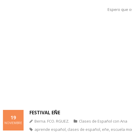
Espero que os
FESTIVAL EÑE
19
Berna. FCO. RGUEZ.
Clases de Español con Ana
NOVIEMBRE
aprende español
,
clases de español
,
eñe
,
escuela mo