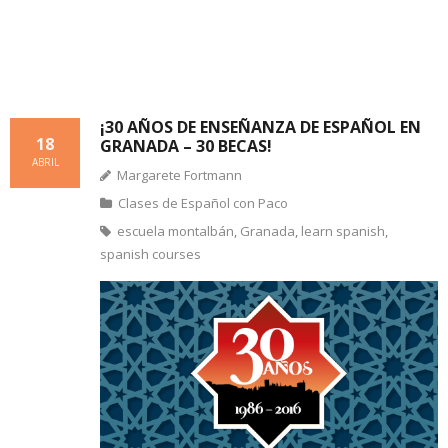
¡30 AÑOS DE ENSEÑANZA DE ESPAÑOL EN
18
GRANADA – 30 BECAS!
ABRIL
Margarete Fortmann
Clases de Español con Paco
escuela montalbán
,
Granada
,
learn spanish
,
spanish courses