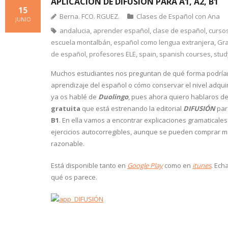
APLICACIÓN DE DIFUSIÓN PARA A1, A2, B1
15
Berna. FCO. RGUEZ.
Clases de Español con Ana
JUNIO
andalucia
,
aprender español
,
clase de español
,
curso
escuela montalbán
,
español como lengua extranjera
,
Gr
de español
,
profesores ELE
,
spain
,
spanish courses
,
stud
Muchos estudiantes nos preguntan de qué forma podrían
aprendizaje del español o cómo conservar el nivel adqui
ya os hablé de
Duolingo
, pues ahora quiero hablaros de
gratuita
que está estrenando la editorial
DIFUSIÓN
par
B1
. En ella vamos a encontrar explicaciones gramaticales
ejercicios autocorregibles, aunque se pueden comprar m
razonable.
Está disponible tanto en
Google Play
como en
itunes
. Ech
qué os parece.