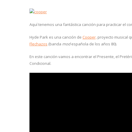
Aquí tenemos una fantástica canción para practicar el co
Hyde Park es una canción de
Cooper,
proyecto musical q
Flechazos
(banda
mod
española de los años 80).
En este canción vamos a encontrar el Presente, el Pretérit
Condicional.