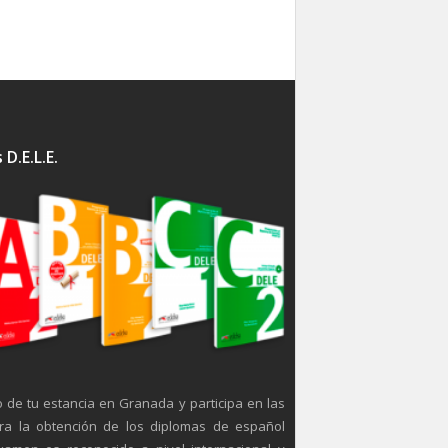
D.E.L.E.
o de tu estancia en Granada y participa en las
ra la obtención de los diplomas de español