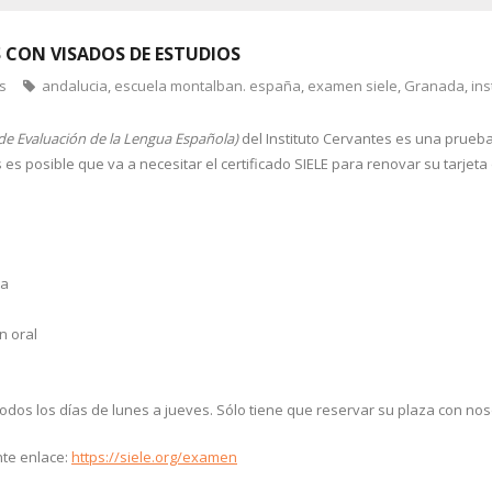
S CON VISADOS DE ESTUDIOS
s
andalucia
,
escuela montalban. españa
,
examen siele
,
Granada
,
ins
 de Evaluación de la Lengua Española)
del Instituto Cervantes es una prueba 
es posible que va a necesitar el certificado SIELE para renovar su tarjet
va
n oral
odos los días de lunes a jueves. Sólo tiene que reservar su plaza con nos
nte enlace:
https://siele.org/examen