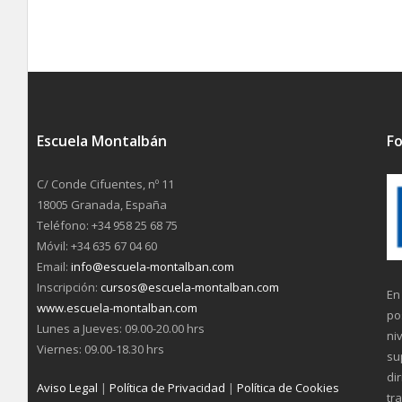
Escuela Montalbán
Fo
C/ Conde Cifuentes, nº 11
18005 Granada, España
Teléfono: +34 958 25 68 75
Móvil: +34 635 67 04 60
Email:
info@escuela-montalban.com
Inscripción:
cursos@escuela-montalban.com
En
www.escuela-montalban.com
po
Lunes a Jueves: 09.00-20.00 hrs
ni
Viernes: 09.00-18.30 hrs
su
di
Aviso Legal
|
Política de Privacidad
|
Política de Cookies
tr