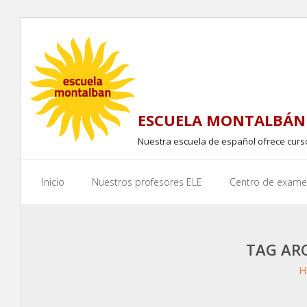
Skip
to
content
ESCUELA MONTALBÁN 
Nuestra escuela de español ofrece cur
Inicio
Nuestros profesores ELE
Centro de exam
TAG AR
H