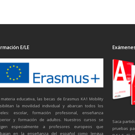
rmación E/LE
Exámenes 
 materia educativa, las becas de Erasmus KA1 Mobility
sibilitan la movilidad individual y abarcan todos los
veles: escolar, formación profesional, enseñanza
perior y formación de adultos. Nuestros cursos se
Saca partid
rigen especialmente a profesores europeos que
pruebas pa
abajan en la enseñanza del español como lengua