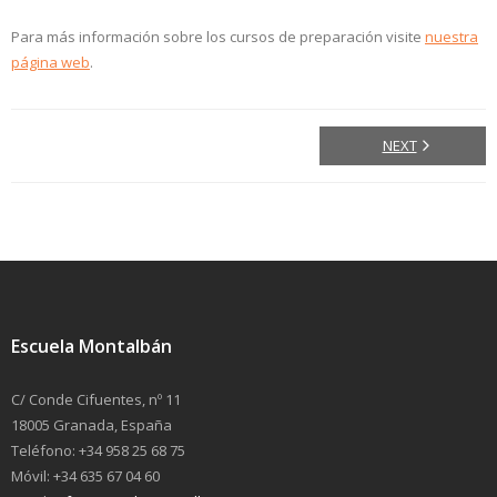
Para más información sobre los cursos de preparación visite
nuestra
página web
.
NEXT
Escuela Montalbán
C/ Conde Cifuentes, nº 11
18005 Granada, España
Teléfono: +34 958 25 68 75
Móvil: +34 635 67 04 60