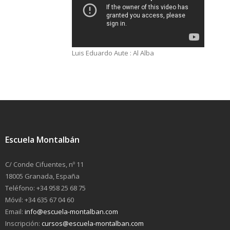
Luis Eduardo Aute : Al Alba
Escuela Montalbán
C/ Conde Cifuentes, nº 11
18005 Granada, España
Teléfono: +34 958 25 68 75
Móvil: +34 635 67 04 60
Email:
info@escuela-montalban.com
Inscripción:
cursos@escuela-montalban.com