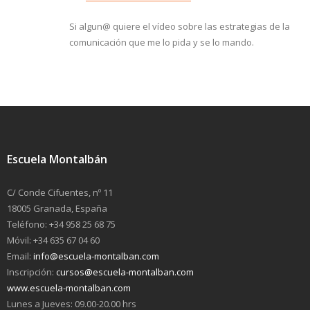
Si algun@ quiere el vídeo sobre las estrategias de la
comunicación que me lo pida y se lo mando.
Escuela Montalbán
C/ Conde Cifuentes, nº 11
18005 Granada, España
Teléfono: +34 958 25 68 75
Móvil: +34 635 67 04 60
Email:
info@escuela-montalban.com
Inscripción:
cursos@escuela-montalban.com
www.escuela-montalban.com
Lunes a Jueves: 09.00-20.00 hrs