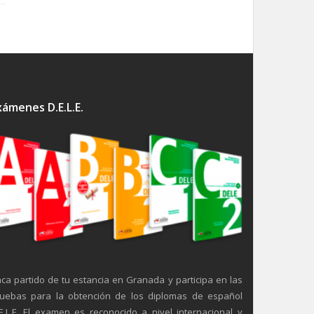
xámenes D.E.L.E.
ca partido de tu estancia en Granada y participa en las
uebas para la obtención de los diplomas de español
E.L.E. El examen es reconocido a nivel internacional y