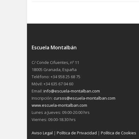
Escuela Montalbán
C/ Conde Cifuentes, nº 11
18005 Granada, España
Teléfono: +34 958 25 68 75
Móvil: +34 635 67 04 60
Email:
info@escuela-montalban.com
Inscripción:
cursos@escuela-montalban.com
www.escuela-montalban.com
Lunes a Jueves: 09.00-20.00 hrs
Viernes: 09.00-18.30 hrs
Aviso Legal
|
Política de Privacidad
|
Política de Cookies