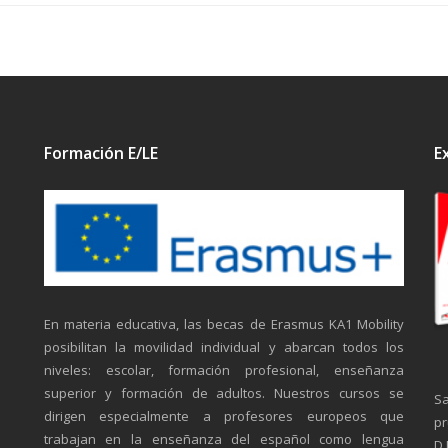
Formación E/LE
E
En materia educativa, las becas de Erasmus KA1 Mobility
posibilitan la movilidad individual y abarcan todos los
niveles: escolar, formación profesional, enseñanza
superior y formación de adultos. Nuestros cursos se
Sa
dirigen especialmente a profesores europeos que
pr
trabajan en la enseñanza del español como lengua
D.