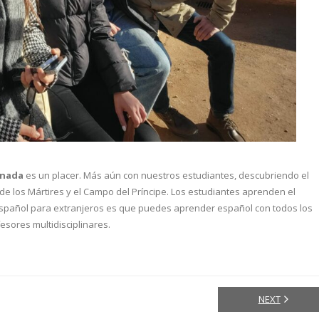
anada
es un placer. Más aún con nuestros estudiantes, descubriendo el
de los Mártires y el Campo del Príncipe. Los estudiantes aprenden el
e español para extranjeros es que puedes aprender español con todos los
esores multidisciplinares.
NEXT