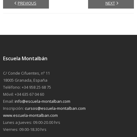
PREVIOUS
NEXT
Escuela Montalbán
C/ Conde Cifuentes, nº 11
18005 Granada, España
Teléfono: +34 958 25 68 75
Móvil: +34 635 67 04 60
Email:
info@escuela-montalban.com
Inscripción:
cursos@escuela-montalban.com
www.escuela-montalban.com
Lunes a Jueves: 09.00-20.00 hrs
Viernes: 09.00-18.30 hrs