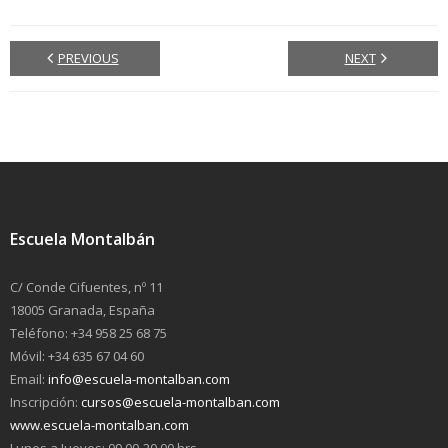
PREVIOUS
NEXT
Escuela Montalbán
C/ Conde Cifuentes, nº 11
18005 Granada, España
Teléfono: +34 958 25 68 75
Móvil: +34 635 67 04 60
Email:
info@escuela-montalban.com
Inscripción:
cursos@escuela-montalban.com
www.escuela-montalban.com