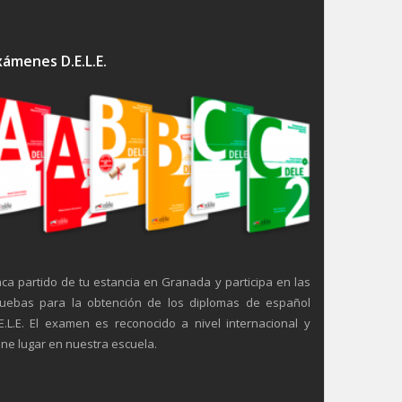
xámenes D.E.L.E.
ca partido de tu estancia en Granada y participa en las
uebas para la obtención de los diplomas de español
E.L.E. El examen es reconocido a nivel internacional y
ene lugar en nuestra escuela.