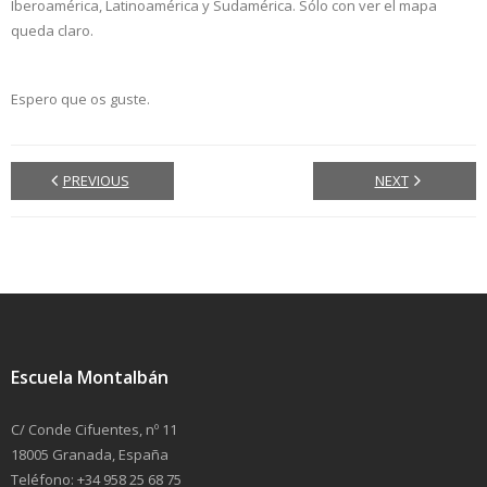
Iberoamérica, Latinoamérica y Sudamérica. Sólo con ver el mapa
queda claro.
Espero que os guste.
PREVIOUS
NEXT
Escuela Montalbán
C/ Conde Cifuentes, nº 11
18005 Granada, España
Teléfono: +34 958 25 68 75