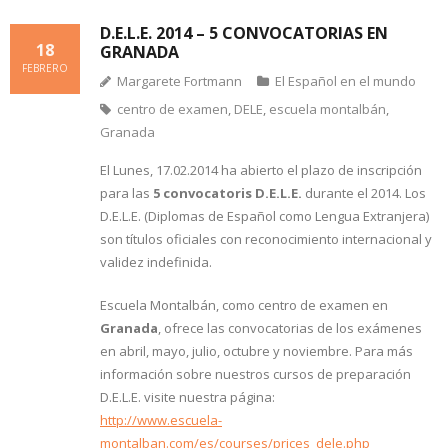
D.E.L.E. 2014 – 5 CONVOCATORIAS EN
18
GRANADA
FEBRERO
Margarete Fortmann
El Español en el mundo
centro de examen
,
DELE
,
escuela montalbán
,
Granada
El Lunes, 17.02.2014 ha abierto el plazo de inscripción
para las
5 convocatoris D.E.L.E.
durante el 2014. Los
D.E.L.E. (Diplomas de Español como Lengua Extranjera)
son títulos oficiales con reconocimiento internacional y
validez indefinida.
Escuela Montalbán, como centro de examen en
Granada
, ofrece las convocatorias de los exámenes
en abril, mayo, julio, octubre y noviembre. Para más
información sobre nuestros cursos de preparación
D.E.L.E. visite nuestra página:
http://www.escuela-
montalban.com/es/courses/prices_dele.php