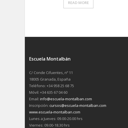
READ MORE
Escuela Montalbán
C/ Conde Cifuentes, nº 11
18005 Granada, España
Teléfono: +34 958 25 68 75
Móvil: +34 635 67 04 60
Email:
info@escuela-montalban.com
Inscripción:
cursos@escuela-montalban.com
www.escuela-montalban.com
Lunes a Jueves: 09.00-20.00 hrs
Viernes: 09.00-18.30 hrs