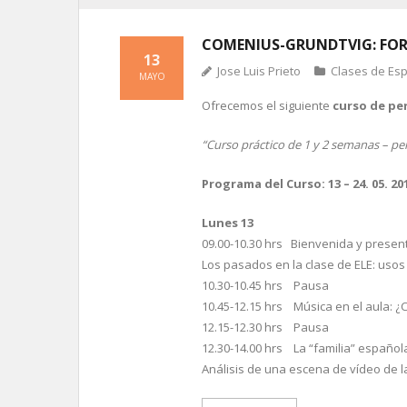
COMENIUS-GRUNDTVIG: FOR
13
Jose Luis Prieto
Clases de Es
MAYO
Ofrecemos el siguiente
curso de pe
“Curso práctico de 1 y 2 semanas – p
Programa del Curso: 13 – 24. 05. 20
Lunes 13
09.00-10.30 hrs Bienvenida y presen
Los pasados en la clase de ELE: usos
10.30-10.45 hrs Pausa
10.45-12.15 hrs Música en el aula: 
12.15-12.30 hrs Pausa
12.30-14.00 hrs La “familia” español
Análisis de una escena de vídeo de l