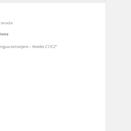
ranada
ivos
:
ngua extranjera – Niveles C1/C2”