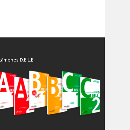
xámenes D.E.L.E.