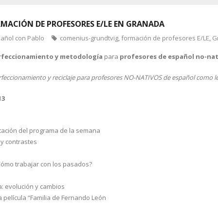
MACIÓN DE PROFESORES E/LE EN GRANADA
pañol con Pablo
comenius-grundtvig
,
formación de profesores E/LE
,
G
rfeccionamiento y metodología
para
profesores de español no-nat
erfeccionamiento y reciclaje para profesores NO-NATIVOS de español como le
13
tación del programa de la semana
 y contrastes
¿Cómo trabajar con los pasados?
a: evolución y cambios
a película “Familia de Fernando León