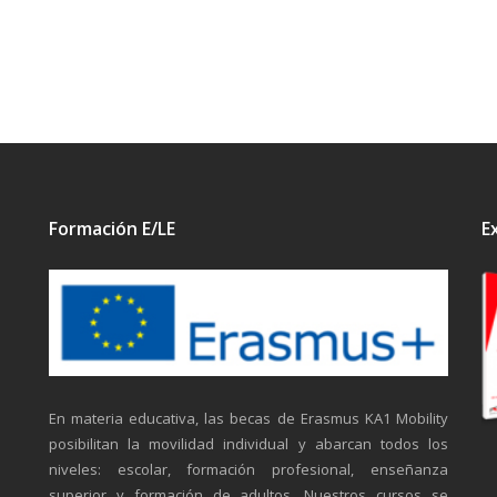
Formación E/LE
E
En materia educativa, las becas de Erasmus KA1 Mobility
posibilitan la movilidad individual y abarcan todos los
niveles: escolar, formación profesional, enseñanza
superior y formación de adultos. Nuestros cursos se