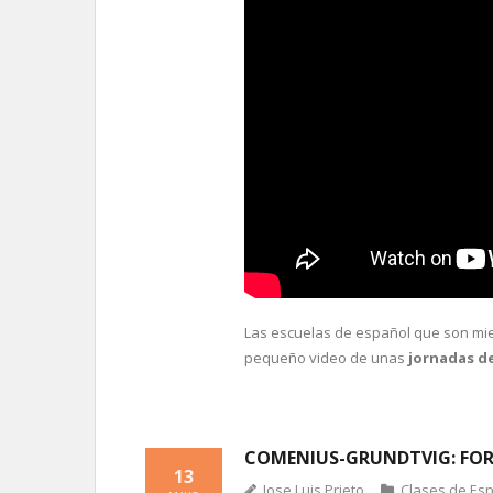
Las escuelas de español que son mie
pequeño video de unas
jornadas d
COMENIUS-GRUNDTVIG: FOR
13
Jose Luis Prieto
Clases de Es