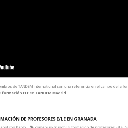
mbros de TANDEM International son una referencia en el campo de la fo
e formación ELE
en
TANDEM Madrid
.
MACIÓN DE PROFESORES E/LE EN GRANADA
pañol con Pablo
comenius-grundtvig
,
formación de profesores E/LE
,
G