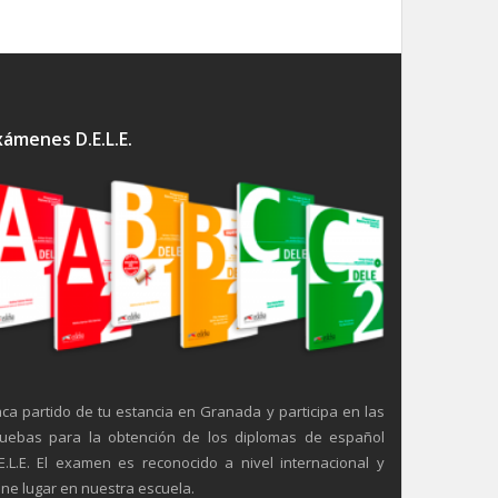
xámenes D.E.L.E.
ca partido de tu estancia en Granada y participa en las
uebas para la obtención de los diplomas de español
E.L.E. El examen es reconocido a nivel internacional y
ene lugar en nuestra escuela.