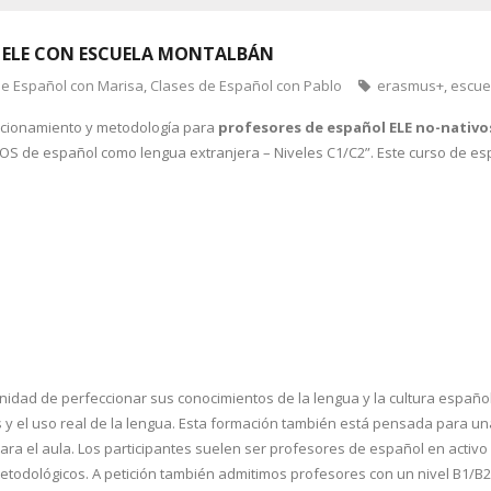
 ELE CON ESCUELA MONTALBÁN
de Español con Marisa
,
Clases de Español con Pablo
erasmus+
,
escue
ccionamiento y metodología
para
profesores de español
ELE no-nativo
OS de español como lengua extranjera – Niveles C1/C2”. Este curso de esp
unidad de perfeccionar sus conocimientos de
la lengua y la cultura españo
 y el uso real de la lengua. Esta formación también está pensada para un
ara el aula. Los participantes suelen ser profesores de español en activ
metodológicos. A petición también admitimos profesores con un nivel B1/B2.