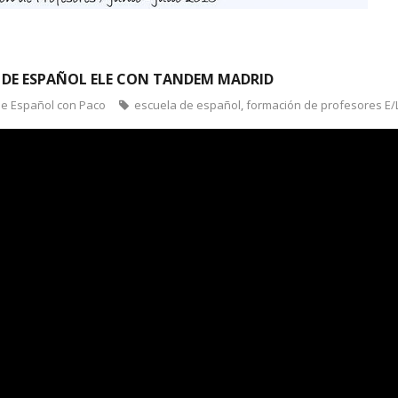
 DE ESPAÑOL ELE CON TANDEM MADRID
de Español con Paco
escuela de español
,
formación de profesores E/