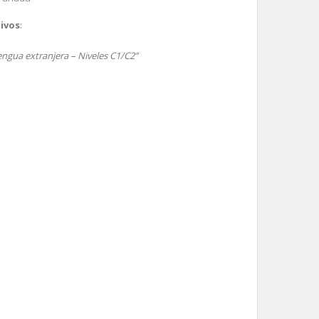
ivos
:
ngua extranjera – Niveles C1/C2”