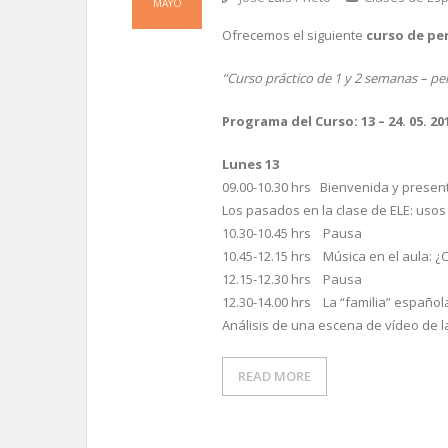
MAYO
Ofrecemos el siguiente
curso de pe
“Curso práctico de 1 y 2 semanas – p
Programa del Curso: 13 – 24. 05. 20
Lunes 13
09.00-10.30 hrs Bienvenida y presen
Los pasados en la clase de ELE: usos
10.30-10.45 hrs Pausa
10.45-12.15 hrs Música en el aula: 
12.15-12.30 hrs Pausa
12.30-14.00 hrs La “familia” español
Análisis de una escena de vídeo de l
READ MORE