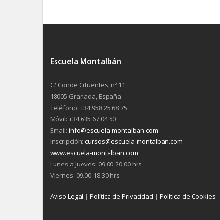
Escuela Montalbán
C/ Conde Cifuentes, nº 11
18005 Granada, España
Teléfono: +34 958 25 68 75
Móvil: +34 635 67 04 60
Email:
info@escuela-montalban.com
Inscripción:
cursos@escuela-montalban.com
www.escuela-montalban.com
Lunes a Jueves: 09.00-20.00 hrs
Viernes: 09.00-18.30 hrs
Aviso Legal
|
Política de Privacidad
|
Política de Cookies