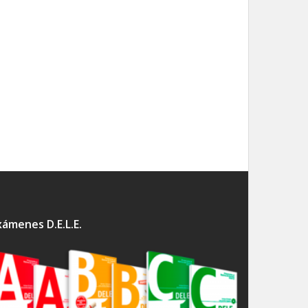
xámenes D.E.L.E.