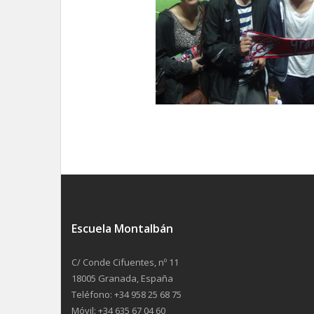
Escuela Montalbán
C/ Conde Cifuentes, nº 11
18005 Granada, España
Teléfono: +34 958 25 68 75
Móvil: +34 635 67 04 60