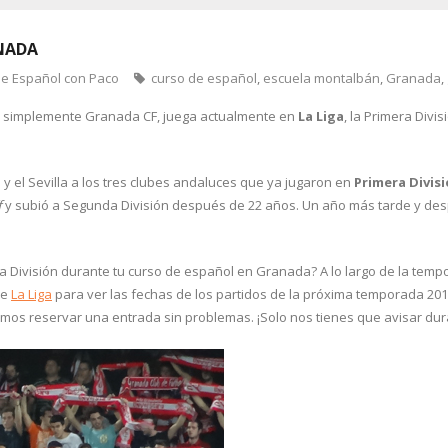
NADA
de Español con Paco
curso de español
,
escuela montalbán
,
Granada
,
 simplemente Granada CF, juega actualmente en
La Liga
, la Primera Divi
y el Sevilla a los tres clubes andaluces que ya jugaron en
Primera Divis
f
y subió a Segunda División después de 22 años. Un año más tarde y despu
ra División durante tu curso de español en Granada? A lo largo de la temp
de
La Liga
para ver las fechas de los partidos de la próxima temporada 20
mos reservar una entrada sin problemas. ¡Solo nos tienes que avisar dura