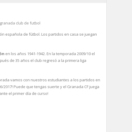
granada club de futbol
sión española de fútbol. Los partidos en casa se juegan
ión
en los años 1941-1942. En la temporada 2009/10 el
és de 35 años el club regresó a la primera liga
orada vamos con nuestros estudiantes a los ​​partidos en
16/2017! Puede que tengas suerte y el Granada CF juega
nte el primer día de curso!