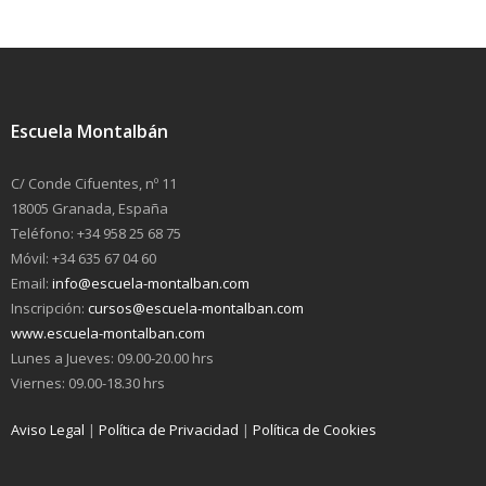
Escuela Montalbán
C/ Conde Cifuentes, nº 11
18005 Granada, España
Teléfono: +34 958 25 68 75
Móvil: +34 635 67 04 60
Email:
info@escuela-montalban.com
Inscripción:
cursos@escuela-montalban.com
www.escuela-montalban.com
Lunes a Jueves: 09.00-20.00 hrs
Viernes: 09.00-18.30 hrs
Aviso Legal
|
Política de Privacidad
|
Política de Cookies