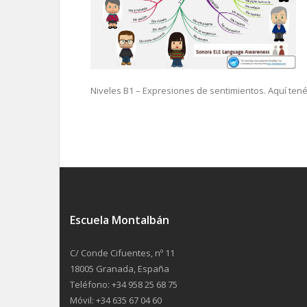
Niveles B1 – Expresiones de sentimientos. Aquí ten
Escuela Montalbán
C/ Conde Cifuentes, nº 11
18005 Granada, España
Teléfono: +34 958 25 68 75
Móvil: +34 635 67 04 60