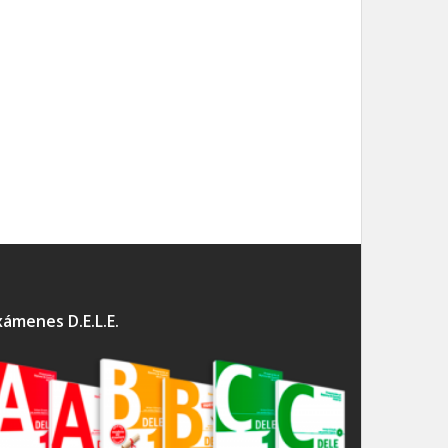
xámenes D.E.L.E.