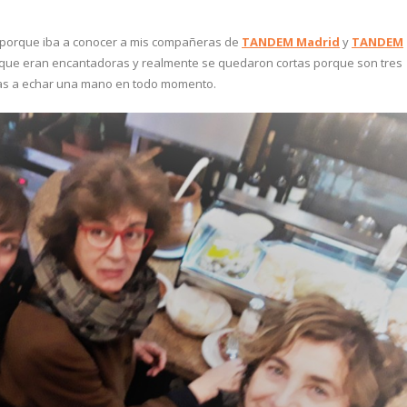
o porque iba a conocer a mis compañeras de
TANDEM Madrid
y
TANDEM
 que eran encantadoras y realmente se quedaron cortas porque son tres
tas a echar una mano en todo momento.