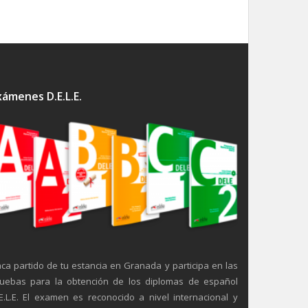
xámenes D.E.L.E.
ca partido de tu estancia en Granada y participa en las
uebas para la obtención de los diplomas de español
E.L.E. El examen es reconocido a nivel internacional y