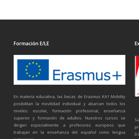
Formación E/LE
E
En materia educativa, las becas de Erasmus KA1 Mobility
posibilitan la movilidad individual y abarcan todos los
niveles: escolar, formación profesional, enseñanza
superior y formación de adultos. Nuestros cursos se
Sa
dirigen especialmente a profesores europeos que
pr
trabajan en la enseñanza del español como lengua
D.