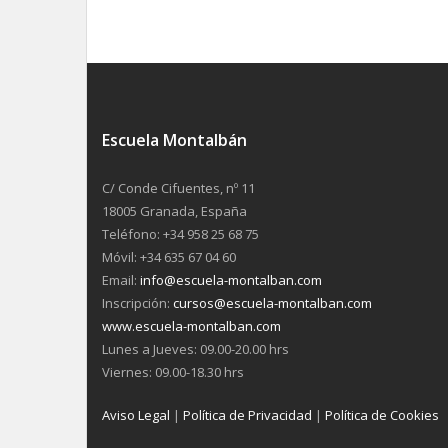
Escuela Montalbán
C/ Conde Cifuentes, nº 11
18005 Granada, España
Teléfono: +34 958 25 68 75
Móvil: +34 635 67 04 60
Email:
info@escuela-montalban.com
Inscripción:
cursos@escuela-montalban.com
www.escuela-montalban.com
Lunes a Jueves: 09.00-20.00 hrs
Viernes: 09.00-18.30 hrs
Aviso Legal
|
Política de Privacidad
|
Política de Cookies