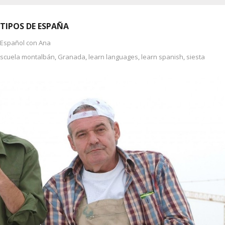
OTIPOS DE ESPAÑA
 Español con Ana
scuela montalbán
,
Granada
,
learn languages
,
learn spanish
,
siesta