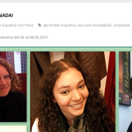
NADA!
e Español con Paco
aprender español
,
escuela montalbán
,
Granada
emana del 02 al 06.02.2015.