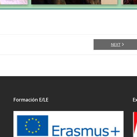
NEXT
Formación E/LE
E