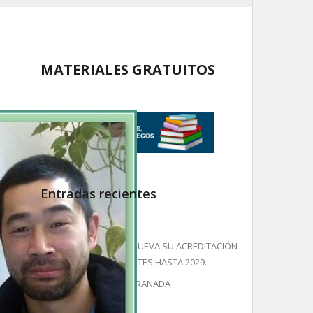
MATERIALES GRATUITOS
Entradas recientes
UNA RESEÑA DE KAREN
NUESTRA ESCUELA RENUEVA SU ACREDITACIÓN
DEL INSTITUTO CERVANTES HASTA 2029.
ESPAÑOL Y YOGA EN GRANADA
ABRIL PARA VIVIR