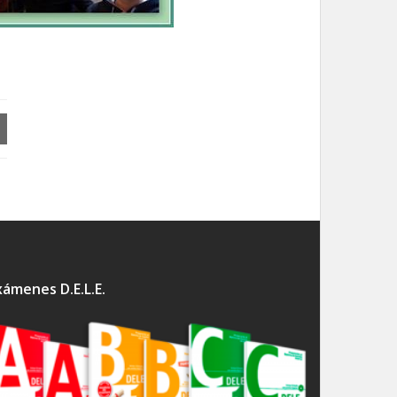
xámenes D.E.L.E.