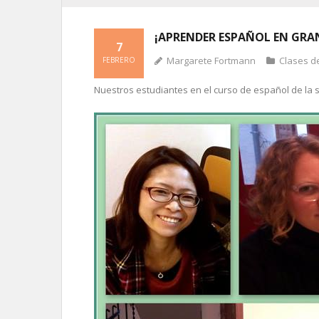
¡APRENDER ESPAÑOL EN GRA
7
Margarete Fortmann
Clases d
FEBRERO
Nuestros estudiantes en el curso de español de la s