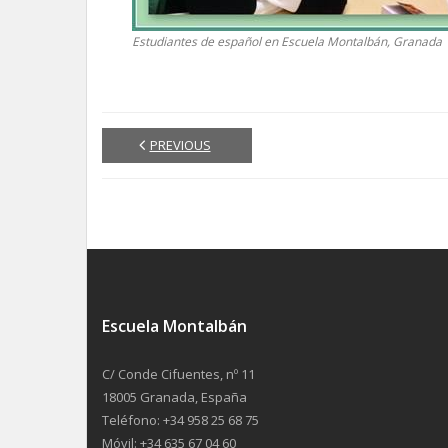
Estudiantes de español en Escuela Montalbán, Granada
PREVIOUS
Escuela Montalbán
C/ Conde Cifuentes, nº 11
18005 Granada, España
Teléfono: +34 958 25 68 75
Móvil: +34 635 67 04 60