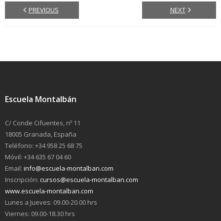
PREVIOUS
NEXT
Escuela Montalbán
C/ Conde Cifuentes, nº 11
18005 Granada, España
Teléfono: +34 958 25 68 75
Móvil: +34 635 67 04 60
Email:
info@escuela-montalban.com
Inscripción:
cursos@escuela-montalban.com
www.escuela-montalban.com
Lunes a Jueves: 09.00-20.00 hrs
Viernes: 09.00-18.30 hrs