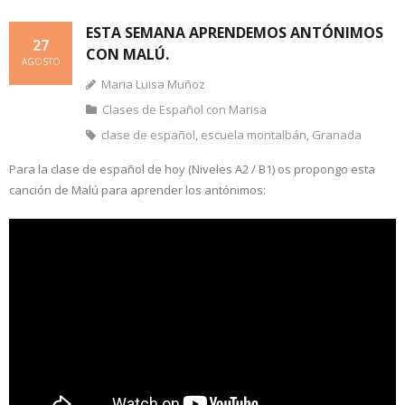
ESTA SEMANA APRENDEMOS ANTÓNIMOS
27
CON MALÚ.
AGOSTO
Maria Luisa Muñoz
Clases de Español con Marisa
clase de español
,
escuela montalbán
,
Granada
Para la clase de español de hoy (Niveles A2 / B1) os propongo esta
canción de Malú para aprender los antónimos: