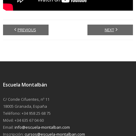
PREVIOUS
NEXT
Escuela Montalbán
C/ Conde Cifuentes, nº 11
18005 Granada, España
Teléfono: +34 958 25 68 75
Móvil: +34 635 67 04 60
Email:
info@escuela-montalban.com
Inscripción:
cursos@escuela-montalban.com