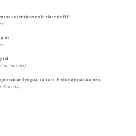
xtos auténticos en la clase de ELE.
ez
mplos.
ez
ital.
m Innleder)
e escolar: lengua, cultura, historia y naturaleza.
, Granada)