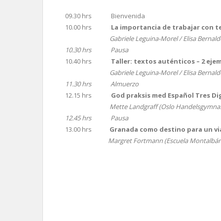
09.30 hrs Bienvenida
10.00 hrs
La importancia de trabajar con te
Gabriele Leguina-Morel / Elisa Bernald
10.30 hrs Pausa
10.40 hrs
Taller: textos auténticos – 2 eje
Gabriele Leguina-Morel / Elisa Bernald
11.30 hrs Almuerzo
12.15 hrs
God praksis med Español Tres Dig
Mette Landgraff (Oslo Handelsgymnasiu
12.45 hrs Pausa
13.00 hrs
Granada como destino para un viaj
Margret Fortmann (Escuela Montalbán