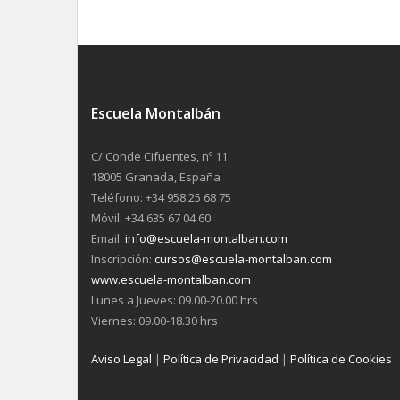
Escuela Montalbán
C/ Conde Cifuentes, nº 11
18005 Granada, España
Teléfono: +34 958 25 68 75
Móvil: +34 635 67 04 60
Email:
info@escuela-montalban.com
Inscripción:
cursos@escuela-montalban.com
www.escuela-montalban.com
Lunes a Jueves: 09.00-20.00 hrs
Viernes: 09.00-18.30 hrs
Aviso Legal
|
Política de Privacidad
|
Política de Cookies