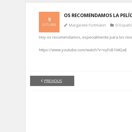
OS RECOMENDAMOS LA PELÍ
9
Margarete Fortmann
El Españ
OCTUBRE
Hoy os recomendamos, especialmente para los nivele
httpv://www.youtube.com/watch?v=oyFzB104QaE
PREVIOUS