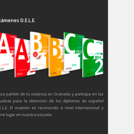
xámenes D.E.L.E.
ca partido de tu estancia en Granada y participa en las
uebas para la obtención de los diplomas de español
E.L.E. El examen es reconocido a nivel internacional y
ene lugar en nuestra escuela.