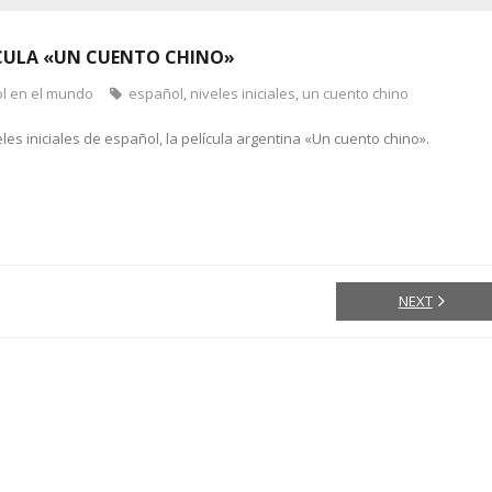
CULA «UN CUENTO CHINO»
ol en el mundo
español
,
niveles iniciales
,
un cuento chino
s iniciales de español, la película argentina «Un cuento chino».
NEXT