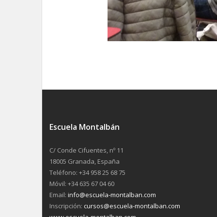
Escuela Montalbán
C/ Conde Cifuentes, nº 11
18005 Granada, España
Teléfono: +34 958 25 68 75
Móvil: +34 635 67 04 60
Email:
info@escuela-montalban.com
Inscripción:
cursos@escuela-montalban.com
www.escuela-montalban.com