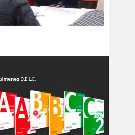
xámenes D.E.L.E.