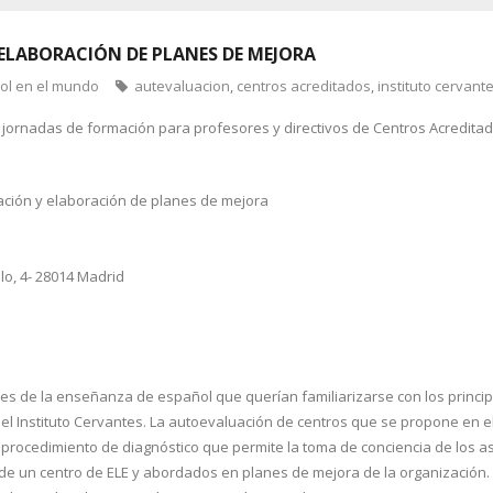
ELABORACIÓN DE PLANES DE MEJORA
ñol en el mundo
autevaluacion
,
centros acreditados
,
instituto cervant
jornadas de formación para profesores y directivos de Centros Acreditad
ación y elaboración de planes de mejora
llo, 4- 28014 Madrid
ales de la enseñanza de español que querían familiarizarse con los princip
el Instituto Cervantes. La autoevaluación de centros que se propone en el 
n procedimiento de diagnóstico que permite la toma de conciencia de los
 de un centro de ELE y abordados en planes de mejora de la organización. E