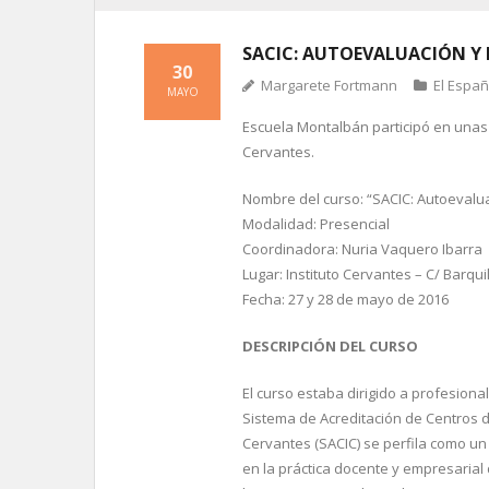
SACIC: AUTOEVALUACIÓN Y 
30
Margarete Fortmann
El Espa
MAYO
Escuela Montalbán participó en unas 
Cervantes.
Nombre del curso: “SACIC: Autoevalu
Modalidad: Presencial
Coordinadora: Nuria Vaquero Ibarra
Lugar: Instituto Cervantes – C/ Barqui
Fecha: 27 y 28 de mayo de 2016
DESCRIPCIÓN DEL CURSO
El curso estaba dirigido a profesion
Sistema de Acreditación de Centros d
Cervantes (SACIC) se perfila como u
en la práctica docente y empresarial