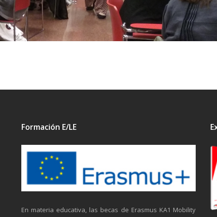
Formación E/LE
E
En materia educativa, las becas de Erasmus KA1 Mobility