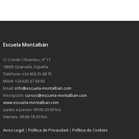
Escuela Montalbán
C/ Conde Cifuentes, nº 11
18005 Granada, España
Teléfono: +34 958 25 68 75
Móvil: +34 635 67 04 60
Email:
info@escuela-montalban.com
Inscripción:
cursos@escuela-montalban.com
www.escuela-montalban.com
Lunes a Jueves: 09.00-20.00 hrs
Viernes: 09.00-18.30 hrs
Aviso Legal
|
Política de Privacidad
|
Política de Cookies