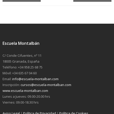
Escuela Montalbán
C/ Conde Cifuentes, nº 11
18005 Granada, España
Teléfono: +34 958 25 68 75
Móvil: +34 635 67 04 60
Email:
info@escuela-montalban.com
Inscripción:
cursos@escuela-montalban.com
www.escuela-montalban.com
Lunes a Jueves: 09.00-20.00 hrs
Viernes: 09.00-18.30 hrs
Aviso Legal
|
Política de Privacidad
|
Política de Cookies