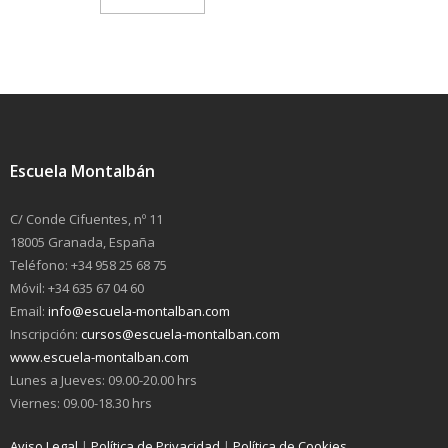
Escuela Montalbán
C/ Conde Cifuentes, nº 11
18005 Granada, España
Teléfono: +34 958 25 68 75
Móvil: +34 635 67 04 60
Email:
info@escuela-montalban.com
Inscripción:
cursos@escuela-montalban.com
www.escuela-montalban.com
Lunes a Jueves: 09.00-20.00 hrs
Viernes: 09.00-18.30 hrs
Aviso Legal
|
Política de Privacidad
|
Política de Cookies