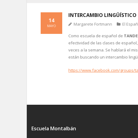
INTERCAMBIO LINGÜÍSTICO
14
Margarete Fortmann
El Espa
MAYO
Como escuela de español de
TANDEM
efectividad de las clases de español
veces a la semana. Se hablará el mi
están buscando un intercambio ling
https://www.facebook.com/groups/
Escuela Montalbán