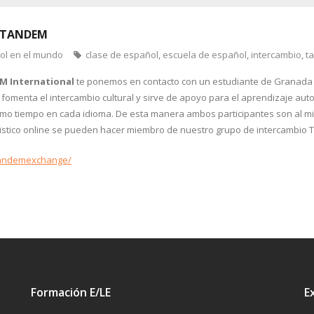
 TANDEM
ñol en el mundo
clase de español
,
escuela de español
,
intercambio
,
t
 International
te ponemos en contacto con un estudiante de Granada 
, fomenta el intercambio cultural y sirve de apoyo para el aprendizaje a
smo tiempo en cada idioma. De esta manera ambos participantes son al m
üïstico online se pueden hacer miembro de nuestro grupo de intercambio
tandemexchange/
Formación E/LE
E