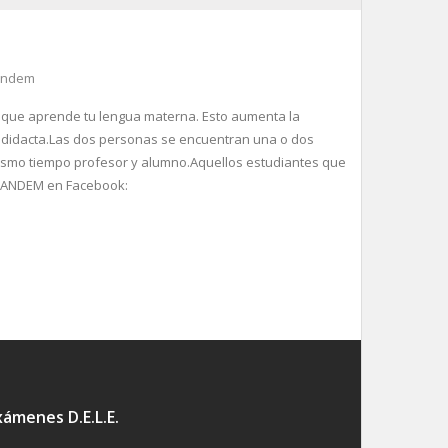
andem
que aprende tu lengua materna. Esto aumenta la
utodidacta.Las dos personas se encuentran una o dos
ismo tiempo profesor y alumno.Aquellos estudiantes que
 TANDEM en Facebook:
xámenes D.E.L.E.