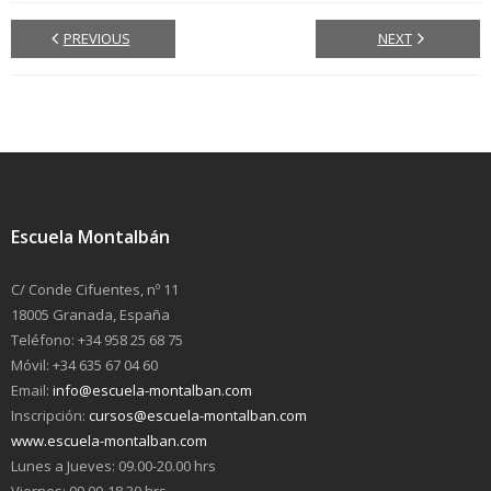
PREVIOUS
NEXT
Escuela Montalbán
C/ Conde Cifuentes, nº 11
18005 Granada, España
Teléfono: +34 958 25 68 75
Móvil: +34 635 67 04 60
Email:
info@escuela-montalban.com
Inscripción:
cursos@escuela-montalban.com
www.escuela-montalban.com
Lunes a Jueves: 09.00-20.00 hrs