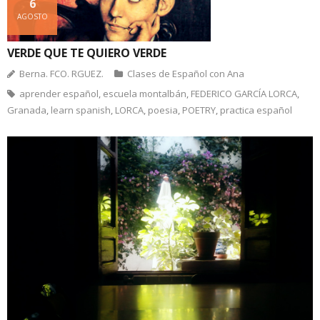
6
AGOSTO
VERDE QUE TE QUIERO VERDE
Berna. FCO. RGUEZ.
Clases de Español con Ana
aprender español
,
escuela montalbán
,
FEDERICO GARCÍA LORCA
,
Granada
,
learn spanish
,
LORCA
,
poesia
,
POETRY
,
practica español