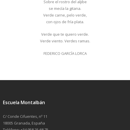
Sobre el rostro del aljibe
se mecía la gitana.
Verde carne, pelo verde,
con ojos de fría plata.
Verde que te quiero verde.
Verde viento. Verdes ramas.
FEDERICO GARCÍA LORCA
Escuela Montalbán
C/ Conde Cifuentes, nº 11
18005 Granada, España
Teléfono: +34 958 25 68 75