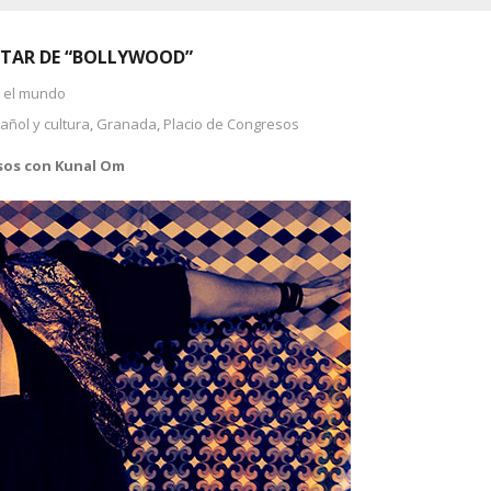
UTAR DE “BOLLYWOOD”
n el mundo
añol y cultura
,
Granada
,
Placio de Congresos
esos con Kunal Om