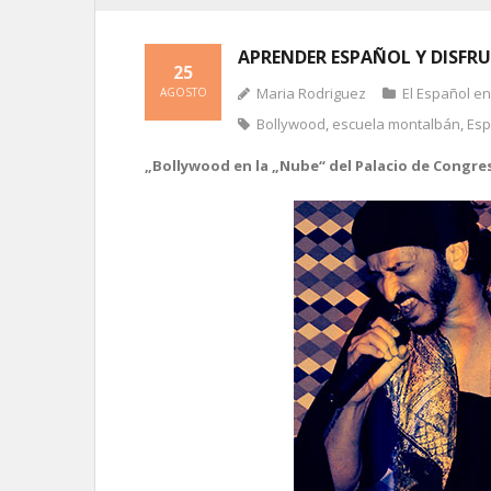
APRENDER ESPAÑOL Y DISFR
25
Maria Rodriguez
El Español e
AGOSTO
Bollywood
,
escuela montalbán
,
Esp
„Bollywood en la „Nube“ del Palacio de Congr