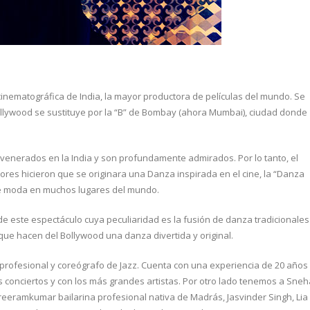
 cinematográfica de India, la mayor productora de películas del mundo. Se
Hollywood se sustituye por la “B” de Bombay (ahora Mumbai), ciudad donde
 venerados en la India y son profundamente admirados. Por lo tanto, el
tores hicieron que se originara una Danza inspirada en el cine, la “Danza
de moda en muchos lugares del mundo.
de este espectáculo cuya peculiaridad es la fusión de danza tradicionales
 que hacen del Bollywood una danza divertida y original.
 profesional y coreógrafo de Jazz. Cuenta con una experiencia de 20 años
s conciertos y con los más grandes artistas. Por otro lado tenemos a Sneh
Sreeramkumar bailarina profesional nativa de Madrás, Jasvinder Singh, Lia