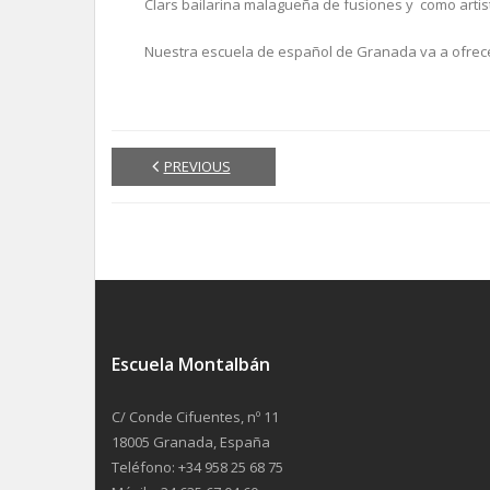
Clars bailarina malagueña de fusiones y como artist
Nuestra escuela de español de Granada va a ofrecer
PREVIOUS
Escuela Montalbán
C/ Conde Cifuentes, nº 11
18005 Granada, España
Teléfono: +34 958 25 68 75