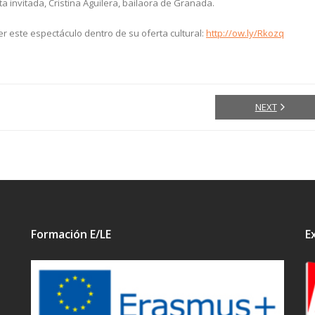
a invitada, Cristina Aguilera, bailaora de Granada.
 este espectáculo dentro de su oferta cultural:
http://ow.ly/Rkozq
NEXT
Formación E/LE
E