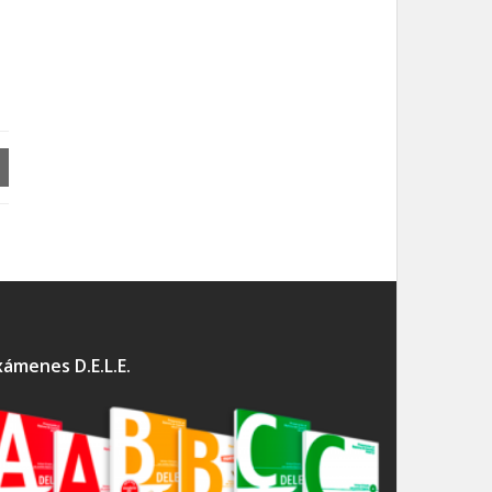
xámenes D.E.L.E.