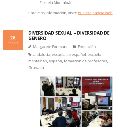
Escuela Montalbán
Para más información, visite
nuestra página web
:
DIVERSIDAD SEXUAL – DIVERSIDAD DE
26
GÉNERO
ENERO
Margarete Fortmann
Formación
andalucia
,
escuela de español
,
escuela
montalbán
,
españa
,
formacion de profesores
,
Granada