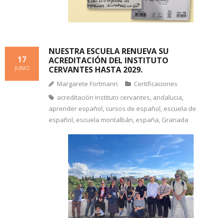
NUESTRA ESCUELA RENUEVA SU
17
ACREDITACIÓN DEL INSTITUTO
CERVANTES HASTA 2029.
JUNIO
Margarete Fortmann
Certificaciones
acreditación instituto cervantes
,
andalucia
,
aprender español
,
cursos de español
,
escuela de
español
,
escuela montalbán
,
españa
,
Granada