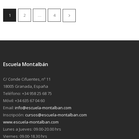
1
2
…
4
Escuela Montalbán
C/ Conde Cifuentes, nº 11
18005 Granada, España
Teléfono: +34 958 25 68 75
Móvil: +34 635 67 04 60
Email:
info@escuela-montalban.com
Inscripción:
cursos@escuela-montalban.com
www.escuela-montalban.com
Lunes a Jueves: 09.00-20.00 hrs
Viernes: 09.00-18.30 hrs