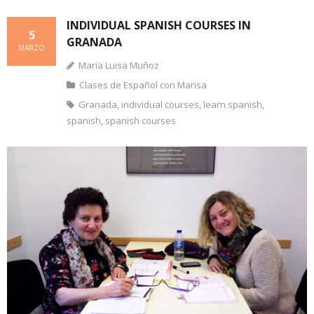
INDIVIDUAL SPANISH COURSES IN
5
GRANADA
MARZO
Maria Luisa Muñoz
Clases de Español con Marisa
Granada
,
individual courses
,
learn spanish
,
spanish
,
spanish courses