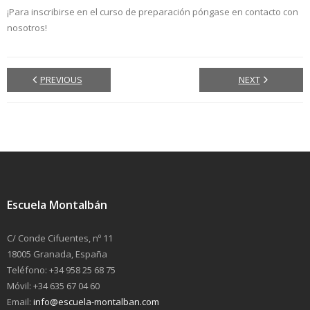
¡Para inscribirse en el curso de preparación póngase en contacto con
nosotros!
PREVIOUS
NEXT
Escuela Montalbán
C/ Conde Cifuentes, nº 11
18005 Granada, España
Teléfono: +34 958 25 68 75
Móvil: +34 635 67 04 60
Email:
info@escuela-montalban.com