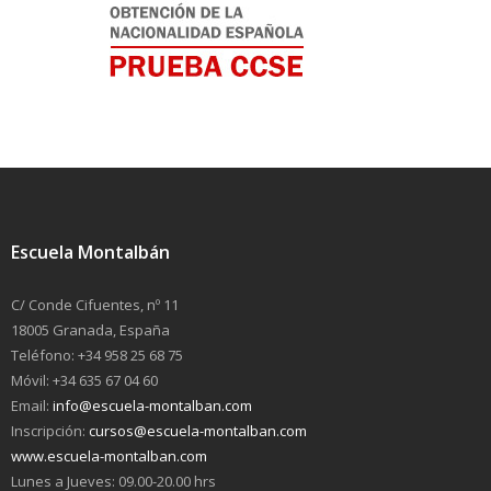
Escuela Montalbán
C/ Conde Cifuentes, nº 11
18005 Granada, España
Teléfono: +34 958 25 68 75
Móvil: +34 635 67 04 60
Email:
info@escuela-montalban.com
Inscripción:
cursos@escuela-montalban.com
www.escuela-montalban.com
Lunes a Jueves: 09.00-20.00 hrs