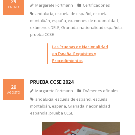
29
Margarete Fortmann
Certificaciones
ENERO
andalucia
,
escuela de español
,
escuela
montalbán
,
españa
,
examenes de nacionalidad
,
exámenes DELE
,
Granada
,
nacionalidad española
,
prueba CCSE
Las Pruebas de Nacionalidad
en España: Requisitos y
Procedimientos
PRUEBA CCSE 2024
29
Margarete Fortmann
Exámenes oficiales
AGOSTO
andalucia
,
escuela de español
,
escuela
montalbán
,
españa
,
Granada
,
nacionalidad
española
,
prueba CCSE