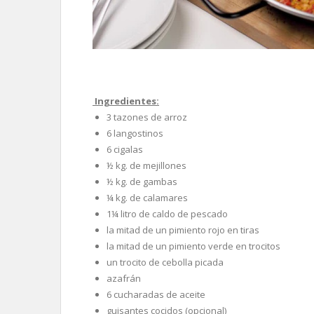
Ingredientes:
3 tazones de arroz
6 langostinos
6 cigalas
½ kg. de mejillones
½ kg. de gambas
¼ kg. de calamares
1¼ litro de caldo de pescado
la mitad de un pimiento rojo en tiras
la mitad de un pimiento verde en trocitos
un trocito de cebolla picada
azafrán
6 cucharadas de aceite
guisantes cocidos (opcional)