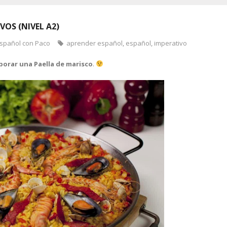
OS (NIVEL A2)
Español con Paco
aprender español
,
español
,
imperativo
orar una Paella de marisco
.