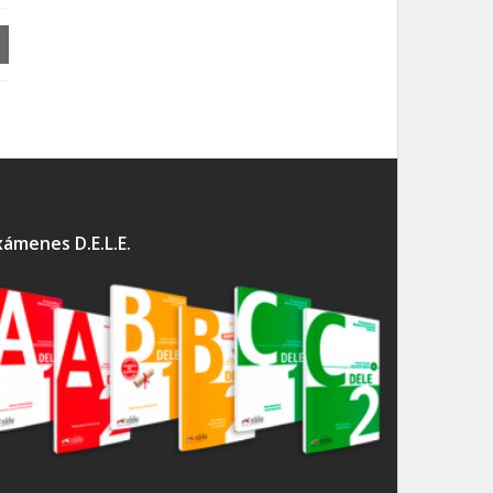
xámenes D.E.L.E.