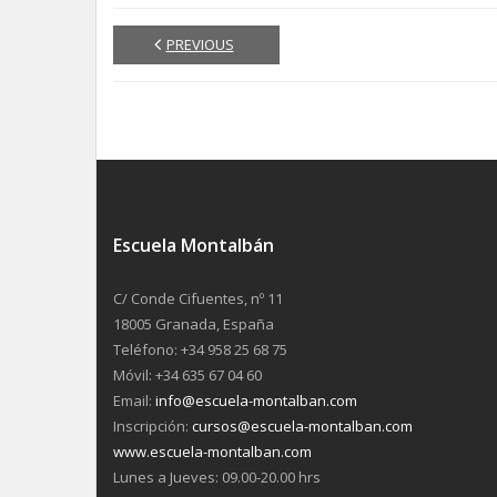
PREVIOUS
Escuela Montalbán
C/ Conde Cifuentes, nº 11
18005 Granada, España
Teléfono: +34 958 25 68 75
Móvil: +34 635 67 04 60
Email:
info@escuela-montalban.com
Inscripción:
cursos@escuela-montalban.com
www.escuela-montalban.com
Lunes a Jueves: 09.00-20.00 hrs