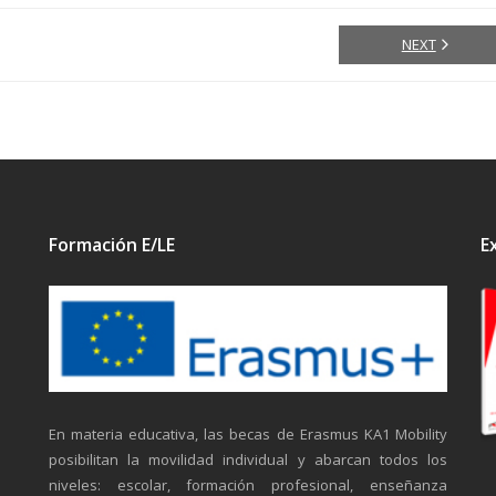
NEXT
Formación E/LE
E
En materia educativa, las becas de Erasmus KA1 Mobility
posibilitan la movilidad individual y abarcan todos los
niveles: escolar, formación profesional, enseñanza