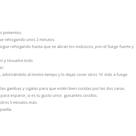
os pimientos.
gue rehogando unos 2 minutos.
, sigue rehogando hasta que se abran los moluscos, pon el fuego fuerte y
ón y revuelve todo.
er.
o, adornándolo al mismo tiempo y lo dejas cocer otros 10 más a fuego
 las gambas y cigalas para que estén bien cocidas por las dos caras.
para esparcir, si es tu gusto unos guisantes cocidos.
otros 5 minutos más.
paella.