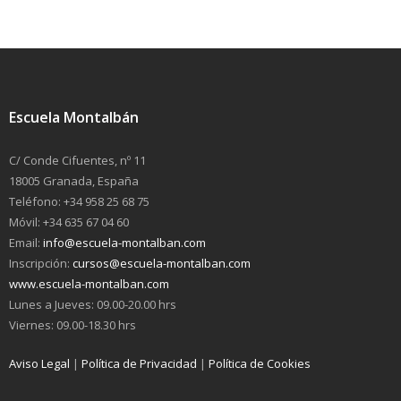
Escuela Montalbán
C/ Conde Cifuentes, nº 11
18005 Granada, España
Teléfono: +34 958 25 68 75
Móvil: +34 635 67 04 60
Email:
info@escuela-montalban.com
Inscripción:
cursos@escuela-montalban.com
www.escuela-montalban.com
Lunes a Jueves: 09.00-20.00 hrs
Viernes: 09.00-18.30 hrs
Aviso Legal
|
Política de Privacidad
|
Política de Cookies