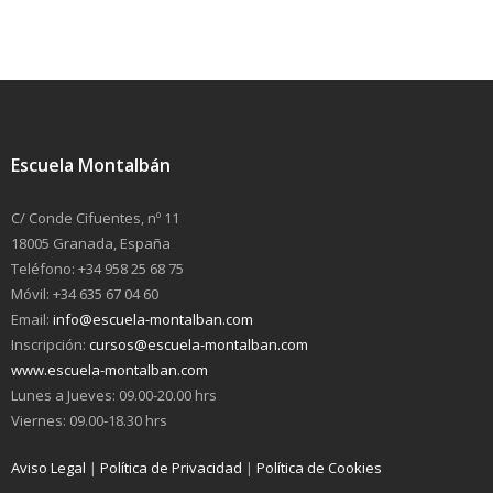
Escuela Montalbán
C/ Conde Cifuentes, nº 11
18005 Granada, España
Teléfono: +34 958 25 68 75
Móvil: +34 635 67 04 60
Email:
info@escuela-montalban.com
Inscripción:
cursos@escuela-montalban.com
www.escuela-montalban.com
Lunes a Jueves: 09.00-20.00 hrs
Viernes: 09.00-18.30 hrs
Aviso Legal
|
Política de Privacidad
|
Política de Cookies