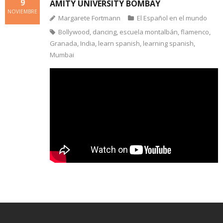
9
AMITY UNIVERSITY BOMBAY
NOVIEMBRE
Margarete Fortmann
El Español en el mundo
Bollywood
,
dancing
,
escuela montalbán
,
flamenco
,
Granada
,
India
,
learn spanish
,
learning spanish
,
Mumbai