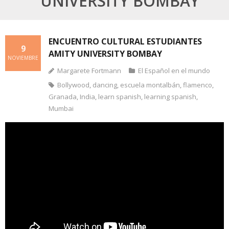
UNIVERSITY BOMBAY
ENCUENTRO CULTURAL ESTUDIANTES
9
AMITY UNIVERSITY BOMBAY
NOVIEMBRE
Margarete Fortmann
El Español en el mundo
Bollywood
,
dancing
,
escuela montalbán
,
flamenco
,
Granada
,
India
,
learn spanish
,
learning spanish
,
Mumbai