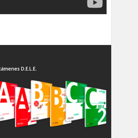
xámenes D.E.L.E.