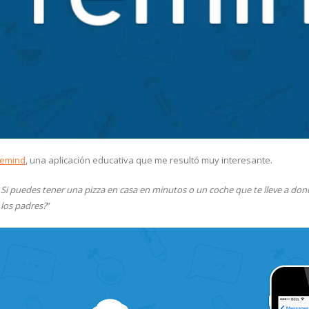
emind
, una aplicación educativa que me resultó muy interesante.
“
Si puedes tener una pizza en casa en minutos o un coche que te lleve a don
 los padres?
”