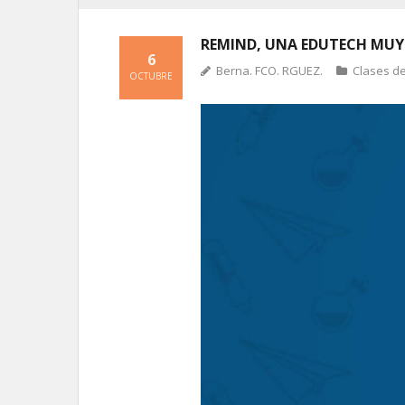
REMIND, UNA EDUTECH MUY
6
Berna. FCO. RGUEZ.
Clases d
OCTUBRE