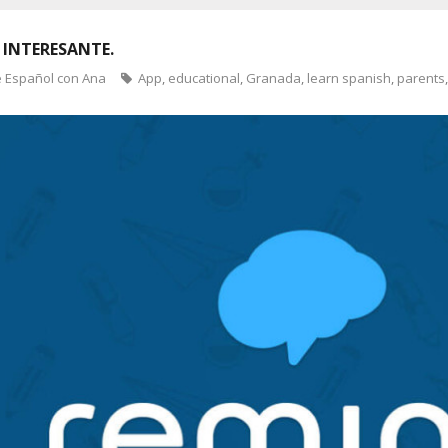
 INTERESANTE.
e Español con Ana
App
,
educational
,
Granada
,
learn spanish
,
parents