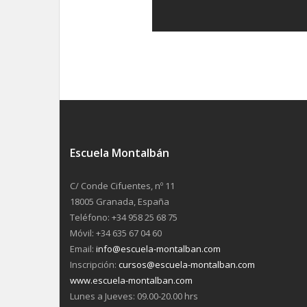
Escuela Montalbán
C/ Conde Cifuentes, nº 11
18005 Granada, España
Teléfono: +34 958 25 68 75
Móvil: +34 635 67 04 60
Email:
info@escuela-montalban.com
Inscripción:
cursos@escuela-montalban.com
www.escuela-montalban.com
Lunes a Jueves: 09.00-20.00 hrs