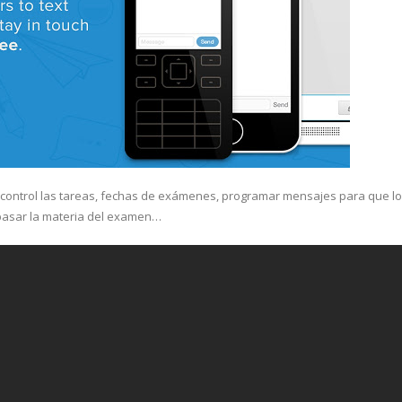
 control las tareas, fechas de exámenes, programar mensajes para que l
epasar la materia del examen…