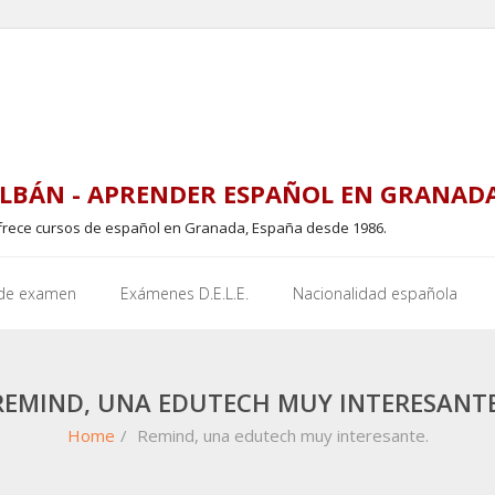
LBÁN - APRENDER ESPAÑOL EN GRANAD
frece cursos de español en Granada, España desde 1986.
 de examen
Exámenes D.E.L.E.
Nacionalidad española
REMIND, UNA EDUTECH MUY INTERESANTE
Home
/
Remind, una edutech muy interesante.