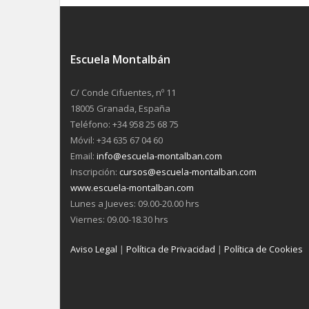
Escuela Montalbán
C/ Conde Cifuentes, nº 11
18005 Granada, España
Teléfono: +34 958 25 68 75
Móvil: +34 635 67 04 60
Email:
info@escuela-montalban.com
Inscripción:
cursos@escuela-montalban.com
www.escuela-montalban.com
Lunes a Jueves: 09.00-20.00 hrs
Viernes: 09.00-18.30 hrs
Aviso Legal
|
Política de Privacidad
|
Política de Cookies