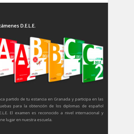
xámenes D.E.L.E.
ca partido de tu estancia en Granada y participa en las
uebas para la obtención de los diplomas de español
E.L.E. El examen es reconocido a nivel internacional y
ene lugar en nuestra escuela.