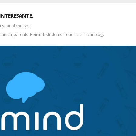
INTERESANTE.
 Español con Ana
spanish
,
parents
,
Remind
,
students
,
Teachers
,
Technology