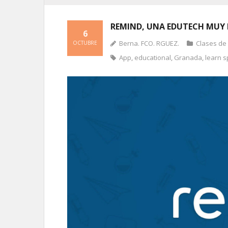
REMIND, UNA EDUTECH MUY 
6
Berna. FCO. RGUEZ.
Clases de
OCTUBRE
App
,
educational
,
Granada
,
learn 