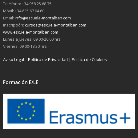
Teléfono: +34 958 25 68 75
Móvil: +34 635 67 04 60
Email:
info@escuela-montalban.com
Inscripción:
cursos@escuela-montalban.com
www.escuela-montalban.com
Lunes a Jueves: 09.00-20.00 hrs
Viernes: 09.00-18.30 hrs
Aviso Legal
|
Política de Privacidad
|
Política de Cookies
Formación E/LE