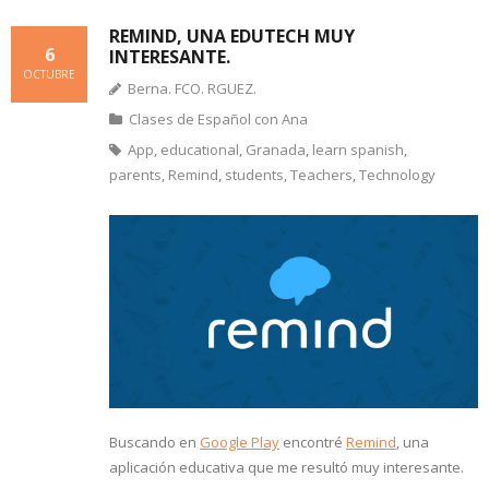
REMIND, UNA EDUTECH MUY
6
INTERESANTE.
OCTUBRE
Berna. FCO. RGUEZ.
Clases de Español con Ana
App
,
educational
,
Granada
,
learn spanish
,
parents
,
Remind
,
students
,
Teachers
,
Technology
Buscando en
Google Play
encontré
Remind
, una
aplicación educativa que me resultó muy interesante.