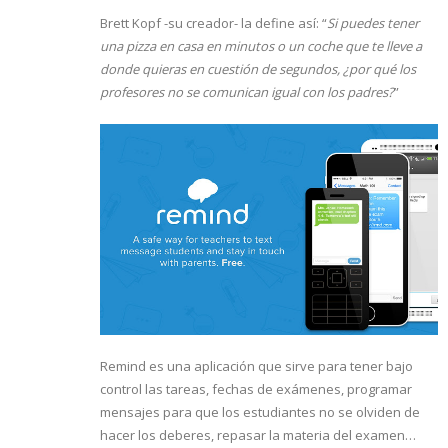
Brett Kopf -su creador- la define así: “
Si puedes tener
una pizza en casa en minutos o un coche que te lleve a
donde quieras en cuestión de segundos, ¿por qué los
profesores no se comunican igual con los padres?
”
Remind es una aplicación que sirve para tener bajo
control las tareas, fechas de exámenes, programar
mensajes para que los estudiantes no se olviden de
hacer los deberes, repasar la materia del examen…