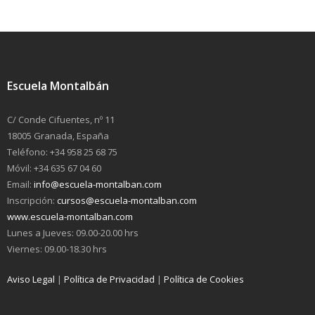
Escuela Montalbán
C/ Conde Cifuentes, nº 11
18005 Granada, España
Teléfono: +34 958 25 68 75
Móvil: +34 635 67 04 60
Email:
info@escuela-montalban.com
Inscripción:
cursos@escuela-montalban.com
www.escuela-montalban.com
Lunes a Jueves: 09.00-20.00 hrs
Viernes: 09.00-18.30 hrs
Aviso Legal
|
Política de Privacidad
|
Política de Cookies