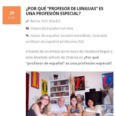
¿POR QUÉ “PROFESOR DE LENGUAS” ES
29
UNA PROFESIÓN ESPECIAL?
JULIO
Berna. FCO. RGUEZ.
Clases de Español con Ana
clases de español
,
escuela montalbán
,
Granada
,
profesor de español
,
profesores ELE
A través de un enlace en mi muro de
Facebook
llegué a
este divertido artículo de
tlcdenia.es
:
¿Por qué
“profesor de español” es una profesión especial?