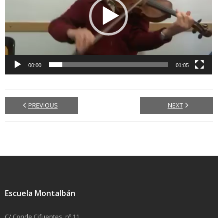
00:00
01:05
PREVIOUS
NEXT
Escuela Montalbán
C/ Conde Cifuentes, nº 11