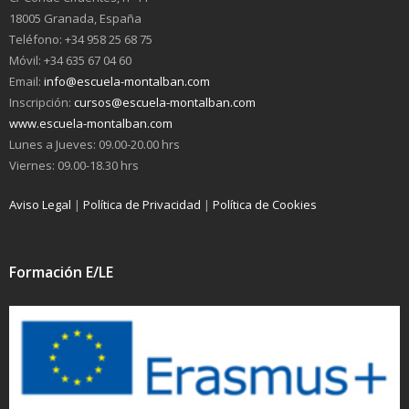
18005 Granada, España
Teléfono: +34 958 25 68 75
Móvil: +34 635 67 04 60
Email:
info@escuela-montalban.com
Inscripción:
cursos@escuela-montalban.com
www.escuela-montalban.com
Lunes a Jueves: 09.00-20.00 hrs
Viernes: 09.00-18.30 hrs
Aviso Legal
|
Política de Privacidad
|
Política de Cookies
Formación E/LE