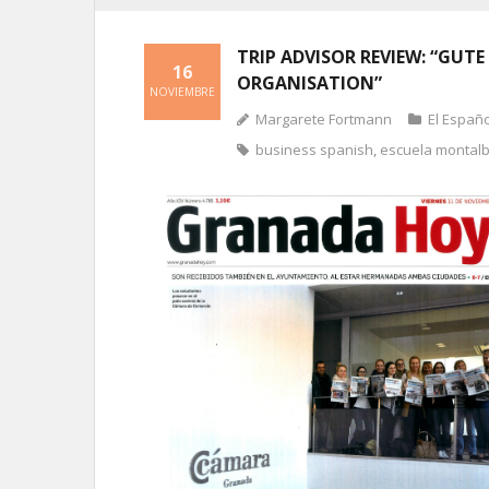
TRIP ADVISOR REVIEW: “GUT
16
ORGANISATION”
NOVIEMBRE
Margarete Fortmann
El Españ
business spanish
,
escuela montal