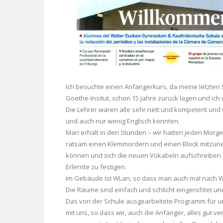
Ich besuchte einen Anfängerkurs, da meine letzten
Goethe-Insitut, schon 15 Jahre zurück lagen und ich d
Die Lehrer waren alle sehr nett und kompetent und 
und auch nur wenig Englisch konnten.
Man erhält in den Stunden – wir hatten jeden Morgen 
ratsam einen Klemmordern und einen Block mitzune
können und sich die neuen Vokabeln aufschreibe
Erlernte zu festigen.
Im Gebäude ist WLan, so dass man auch mal nach W
Die Räume sind einfach und schlicht eingerichtet un
Das von der Schule ausgearbeitete Programm für un
mit uns, so dass wir, auch die Anfänger, alles gut v