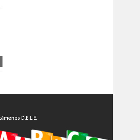
t
xámenes D.E.L.E.