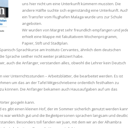
uns hier nicht um eine Unterkunft kümmern mussten. Die
andere Hälfte suchte sich eigenständig eine Unterkunft. Auc
ein Transfer vom Flughafen Malaga wurde uns zur Schule
angeboten.
Wir wurden von Margret sehr freundlich empfangen und jed
erhielt eine Mappe mit fakultativem Wochenprogramm,
Papier, Stift und Stadtplan.
 Spanisch-Sprachkurse am Instituto Cervantes, ähnlich dem deutschen
ie Sprache seither nicht weiter praktiziert habe.
wir, auch die Anfänger, verstanden alles, obwohl die Lehrer kein Deutsch
vier Unterrichtsstunden – Arbeitsblätter, die bearbeitet werden. Es ist
hmen um das an der Tafel Mitgeschriebene ordentlich festhalten zu
n zu können. Die Anfänger bekamen auch Hausaufgaben auf um das
örter googeln kann.
d es gibt einen kleinen Hof, der im Sommer sicherlich genutzt werden kann
s war wirklich gut und die Begleitpersonen sprachen langsam und deutli
erstanden. Besonders toll fanden wir Juan, mit dem wir an der Alhambra