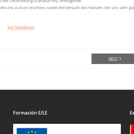
ei der Lokalzeitung Granada Hoy, ermöglichte.
ie uns zu kurz erschien, sowie den Besuch des Hamam, der uns sehr gu
Via TripAdvisor
NEXT
Formación E/LE
E