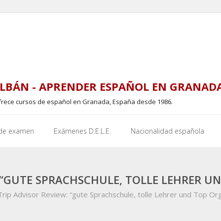
LBÁN - APRENDER ESPAÑOL EN GRANAD
frece cursos de español en Granada, España desde 1986.
 de examen
Exámenes D.E.L.E.
Nacionalidad española
: “GUTE SPRACHSCHULE, TOLLE LEHRER U
rip Advisor Review: “gute Sprachschule, tolle Lehrer und Top Org