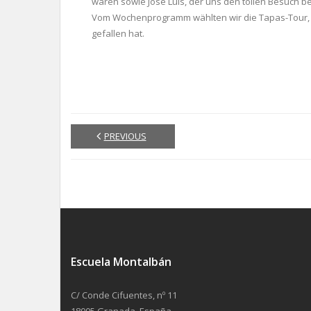
waren sowie José Luis, der uns den tollen Besuch b
Vom Wochenprogramm wählten wir die Tapas-Tour, d
gefallen hat.
PREVIOUS
Escuela Montalbán
C/ Conde Cifuentes, nº 11