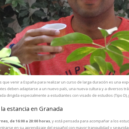
 que venir a España para realizar un curso de larga duración es una ex
tes deben adaptarse a un nuevo país, una nueva cultura y a diversos trá
da dirigida especialmente a estudiantes con visado de estudios (Tipo D)
 la estancia en Granada
rnes, de 16:00 a 20:00 horas
, y está pensada para acompañar a los estudi
ntrarse en su aprendizaje del español con mayor tranquilidad y segurida