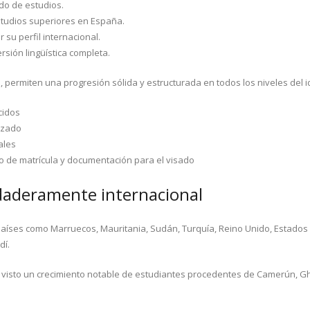
do de estudios.
tudios superiores en España.
su perfil internacional.
sión lingüística completa.
 permiten una progresión sólida y estructurada en todos los niveles del
cidos
izado
ales
 de matrícula y documentación para el visado
aderamente internacional
íses como Marruecos, Mauritania, Sudán, Turquía, Reino Unido, Estados Uni
dí.
visto un crecimiento notable de estudiantes procedentes de Camerún, Ghan