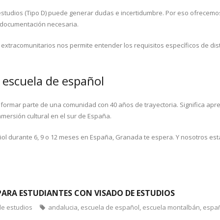
studios (Tipo D) puede generar dudas e incertidumbre. Por eso ofrecemos 
a documentación necesaria.
extracomunitarios nos permite entender los requisitos específicos de dist
escuela de español
 formar parte de una comunidad con 40 años de trayectoria. Significa apre
nmersión cultural en el sur de España.
ñol durante 6, 9 o 12 meses en España, Granada te espera. Y nosotros 
ARA ESTUDIANTES CON VISADO DE ESTUDIOS
de estudios
andalucia
,
escuela de español
,
escuela montalbán
,
espa